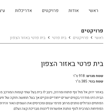
ראשי
אודות
פרויקטים
אדריכלות
עיצ
פרויקטים
ראשי
פרויקטים
בית פרטי
בית פרטי באזור הצפון
בית פרטי באזור הצפון
שטח מגרש:
918 מ"ר
שטח בנוי:
385 מ"ר
באזור ירוק אל מול נוף פתוח ומרהיב, ניצב לו בית בעל שתי קומות המורכב מש
הבית הינו מודרני בקווים ישרים ייחודיים ונקיים אך בעל תחושה חזקה של חיב
הפתחים הגדולים נותנים מרחב פנימי עצום ומכניסים את השמים האור והירו
הפתיחות המרבית לנוף נותנת אפשרות ליהנות מבריכת קצה נעלם.