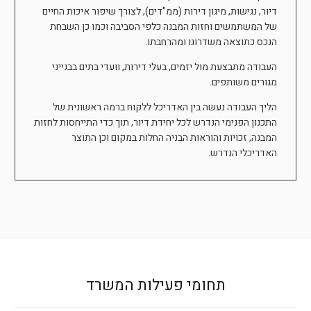
דיור, נגישות, מיגון דירות (ממ"דים), לצורך שיפור איכות החיים
של המשתמשים וחזות המבנה כלפי הסביבה וכמו כן השבחת
הנכס כתוצאה משדרוגו ומהרחבתו.
העבודה מתבצעת מול יזמים, בעלי דירות, וועדי בתים בבנייני
מגורים משותפים.
הליך העבודה נעשה בין האדריכל ללקוח ברמה ראשונית של
התכנון הפנימי הנדרש לכל יחידת דיור, תוך כדי התייחסות לחזות
המבנה, זכויות והוראות הבניה החלות במקום וכן התוצר
האדריכלי הנדרש.
תחומי פעילות המשרד